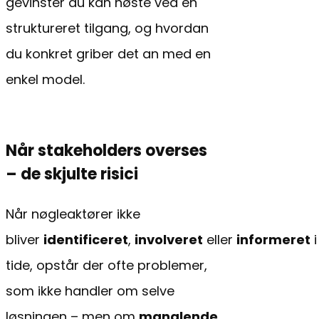
gevinster du kan høste ved en
struktureret tilgang, og hvordan
du konkret griber det an med en
enkel model.
Når stakeholders overses
– de skjulte risici
Når nøgleaktører ikke
bliver
identificeret
,
involveret
eller
informeret
i
tide, opstår der ofte problemer,
som ikke handler om selve
løsningen – men om
manglende