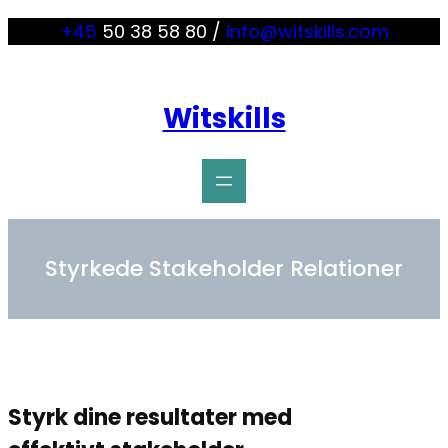
+45
50 38 58 80 /
info@witskills.com
Witskills
Styrkede Stakeholder Relationer
Styrk dine resultater med