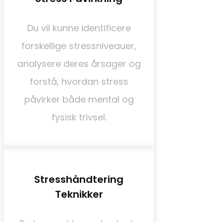
Du vil kunne identificere
forskellige stressniveauer,
analysere deres årsager og
forstå, hvordan stress
påvirker både mental og
fysisk trivsel.
Stresshåndtering
Teknikker