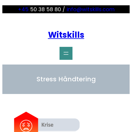
+45
50 38 58 80 /
info@witskills.com
Witskills
Stress Håndtering